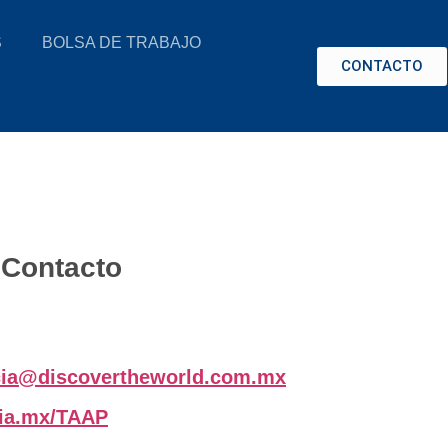
S
BOLSA DE TRABAJO
CONTACTO
Contacto
cia@discovertheworld.com.mx
ia.mx/TAAP