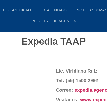
ETE O ANÚNCIATE
CALENDARIO
NOTICIAS Y MÁ
REGISTRO DE AGENCIA
Expedia TAAP
Lic. Viridiana Ruiz
Tel: (
55) 1500 2992
Correo:
expedia.agen
Visítanos:
www.exped